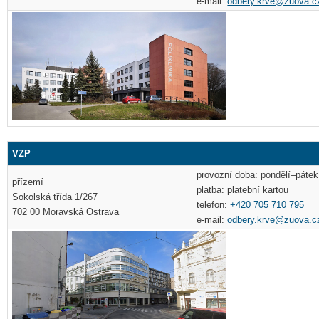
e-mail:
odbery.krve@zuova.c
VZP
provozní doba: pondělí–pátek
přízemí
platba: platební kartou
Sokolská třída 1/267
telefon:
+420 705 710 795
702 00 Moravská Ostrava
e-mail:
odbery.krve@zuova.c