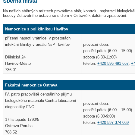
Sběrná místa
Na našich sběrných místech provádíme sběr, kontrolu, registraci biologické
budovy Zdravotního ústavu se sídlem v Ostravě k dalšímu zpracování.
Nemocnice s poliklinikou Havířov
přízemí naproti vrátnice, v prostorách
provozní doba:
infekční kliniky v areálu NsP Havířov
pondělí-pátek (6:00 – 15:00)
sobota (6:30-11:00)
Dělnická 24
telefon:
+420 596 491 667
,
+
Havířov-Město
736 01
Fakultní nemocnice Ostrava
IV. patro pracoviště centrálního příjmu
biologického materiálu Centra laboratorní
provozní doba:
diagnostiky FNO
pondělí-pátek (6:00 – 15:00)
sobota (6:00-9:00)
17.listopadu 1790/5
telefon:
+420 597 374 069
Ostrava-Poruba
708 52