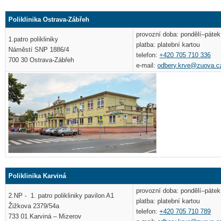
Poliklinika Ostrava-Zábřeh
provozní doba: pondělí–pátek
1.patro polikliniky
platba: platební kartou
Náměstí SNP 1886/4
telefon:
+420 705 710 336
700 30 Ostrava-Zábřeh
e-mail:
odbery.krve@zuova.c
Poliklinika Karviná
provozní doba: pondělí–pátek
2.NP - 1. patro polikliniky pavilon A1
platba: platební kartou
Žižkova 2379/54a
telefon:
+420 705 710 789
733 01 Karviná – Mizerov