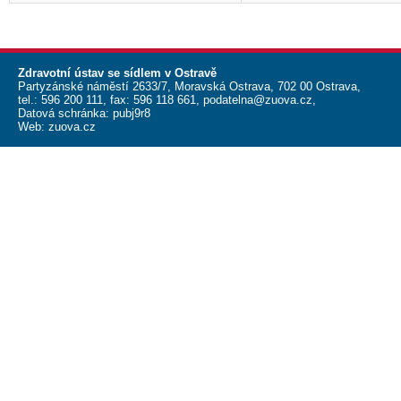
Zdravotní ústav se sídlem v Ostravě
Partyzánské náměstí 2633/7, Moravská Ostrava, 702 00 Ostrava,
tel.:
596 200 111
, fax:
596 118 661
,
podatelna@zuova.cz
,
Datová schránka: pubj9r8
Web:
zuova.cz