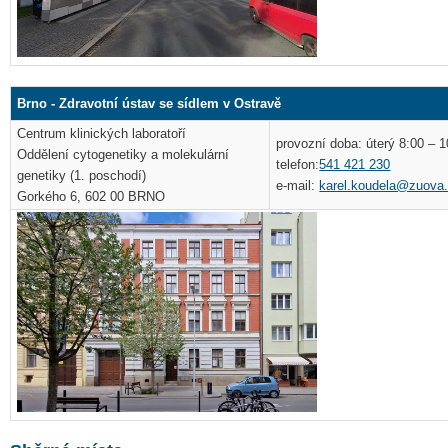
Brno - Zdravotní ústav se sídlem v Ostravě
Centrum klinických laboratoří
provozní doba: úterý 8:00 – 1
Oddělení cytogenetiky a molekulární
telefon:
541 421 230
genetiky (1. poschodí)
e-mail:
karel.koudela@zuova
Gorkého 6, 602 00 BRNO