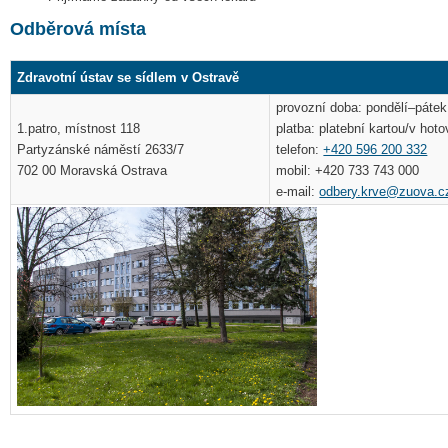
Odběrová místa
Zdravotní ústav se sídlem v Ostravě
provozní doba: pondělí–pátek
1.patro, místnost 118
platba: platební kartou/v hoto
Partyzánské náměstí 2633/7
telefon:
+420 596 200 332
702 00 Moravská Ostrava
mobil: +420 733 743 000
e-mail:
odbery.krve@zuova.c