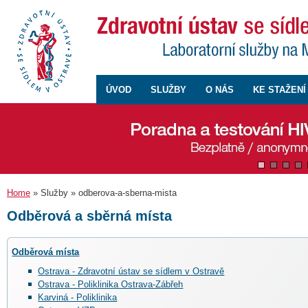
ÚVOD
SLUŽBY
O NÁS
KE STAŽENÍ
Home
» Služby » odberova-a-sberna-mista
Odběrová a sběrná místa
Odběrová místa
Ostrava - Zdravotní ústav se sídlem v Ostravě
Ostrava - Poliklinika Ostrava-Zábřeh
Karviná - Poliklinika