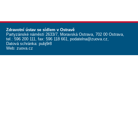
Zdravotní ústav se sídlem v Ostravě
Partyzánské náměstí 2633/7, Moravská Ostrava, 702 00 Ostrava,
tel.:
596 200 111
, fax:
596 118 661
,
podatelna@zuova.cz
,
Datová schránka: pubj9r8
Web:
zuova.cz