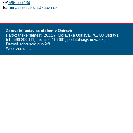
596 200 134
anna.splichalova@zuova.cz
Zdravotní ústav se sídlem v Ostravě
Partyzánské náměstí 2633/7, Moravská Ostrava, 702 00 Ostrava,
tel.:
596 200 111
, fax:
596 118 661
,
podatelna@zuova.cz
,
Datová schránka: pubj9r8
Web:
zuova.cz