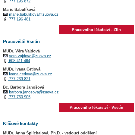
777 195 872
Marie Babulíková
marie.babulikova@zuova.cz
777 196 481
Pracovního lékařství - Zlín
Pracoviště Vsetín
MUDr. Věra Vajdová
vera.vajdova@zuova.cz
608 411 464
MUDr. Ivana Cetlová
ivana.cetlova@zuova.cz
777 239 821
Bc. Barbora Janošová
barbora.janosova@zuova.cz
777 760 905
Pracovního lékařství - Vsetín
Klíčové kontakty
MUDr. Anna Šplíchalová, Ph.D. - vedoucí oddělení