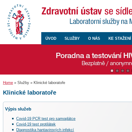
ÚVOD
SLUŽBY
O NÁS
KE STAŽENÍ
Home
» Služby » Klinické laboratoře
Klinické laboratoře
Výpis služeb
Covid-19 PCR test pro samoplátce
Covid-19 test protilátek
Diagnostika hantavirových infekcí