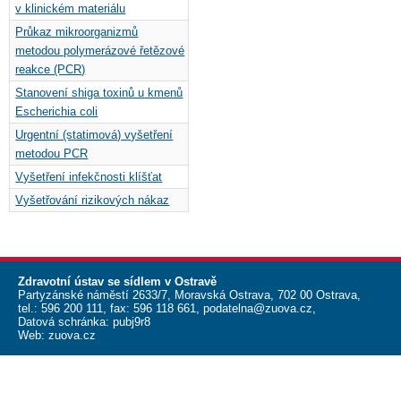
v klinickém materiálu
Průkaz mikroorganizmů
metodou polymerázové řetězové
reakce (PCR)
Stanovení shiga toxinů u kmenů
Escherichia coli
Urgentní (statimová) vyšetření
metodou PCR
Vyšetření infekčnosti klíšťat
Vyšetřování rizikových nákaz
Zdravotní ústav se sídlem v Ostravě
Partyzánské náměstí 2633/7, Moravská Ostrava, 702 00 Ostrava,
tel.:
596 200 111
, fax:
596 118 661
,
podatelna@zuova.cz
,
Datová schránka: pubj9r8
Web:
zuova.cz