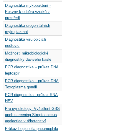
Diagnostika mykobakterií -
Pokyny k odběru vzorků z
prostředí
Diagnostika urogenitálních
mykoplazmat
Diagnostika viru opičích
neštovic
Možnosti mikrobiologické
diagnostiky dávivého kašle
PCR diagnostika – průkaz DNA
leptospir
PCR diagnostika – průkaz DNA
Toxoplasma gondii
PCR diagnostika - průkaz RNA
HEV
Pro gynekology: Vyšetření GBS
aneb screening Streptococcus
agalactiae v těhotenství
Průkaz Legionella pneumophila