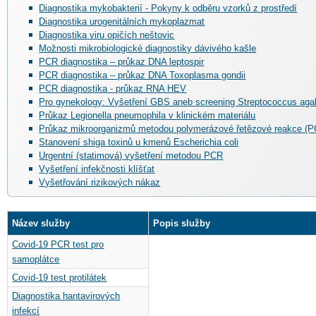
Diagnostika mykobakterií - Pokyny k odběru vzorků z prostředí
Diagnostika urogenitálních mykoplazmat
Diagnostika viru opičích neštovic
Možnosti mikrobiologické diagnostiky dávivého kašle
PCR diagnostika – průkaz DNA leptospir
PCR diagnostika – průkaz DNA Toxoplasma gondii
PCR diagnostika - průkaz RNA HEV
Pro gynekology: Vyšetření GBS aneb screening Streptococcus agala
Průkaz Legionella pneumophila v klinickém materiálu
Průkaz mikroorganizmů metodou polymerázové řetězové reakce (
Stanovení shiga toxinů u kmenů Escherichia coli
Urgentní (statimová) vyšetření metodou PCR
Vyšetření infekčnosti klíšťat
Vyšetřování rizikových nákaz
Název služby
Popis služby
Covid-19 PCR test pro
samoplátce
Covid-19 test protilátek
Diagnostika hantavirových
infekcí