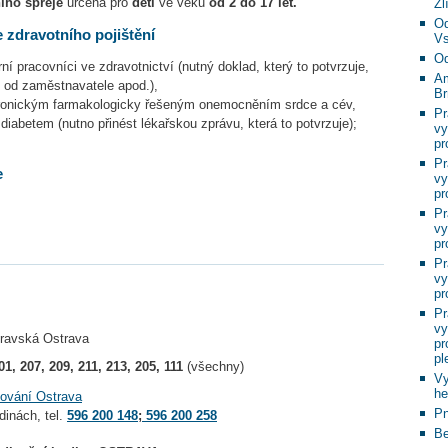
ího spreje
určená pro
děti
ve věku
od 2 do 17 let.
Zl
Od
 zdravotního pojištění
Vs
Od
rní pracovníci ve zdravotnictví (nutný doklad, který to potvrzuje,
Am
í od zaměstnavatele apod.),
Br
chronickým farmakologicky řešeným onemocněním srdce a cév,
Pr
diabetem (nutno přinést lékařskou zprávu, která to potvrzuje);
vy
pr
Pr
e
vy
pr
Pr
vy
pr
Pr
vy
pr
Pr
vy
ravská Ostrava
pr
pl
01, 207, 209, 211, 213, 205, 111
(všechny)
Vy
he
kování Ostrava
Pn
dinách, tel.
596 200 148
;
596 200 258
Be