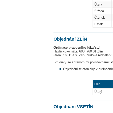
Úterý
Středa
Čtvrtek
Pátek
Objednání ZLÍN
Ordinace pracovního lékařství
Havlíčkovo nábř. 600, 760 01 Zlín
(areál KNTB a.s. Zlín, budova ředitelstv
Smlouvy se zdravotními pojišťovnami:
2
Objednání telefonicky v ordinační
Den
Úterý
Objednání VSETÍN