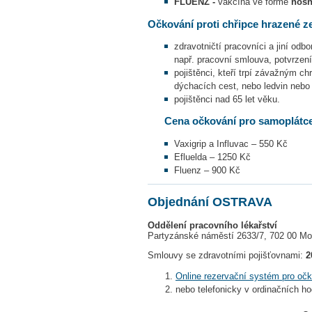
FLUENZ -
vakcína ve formě
nosn
Očkování proti chřipce hrazené ze
zdravotničtí pracovníci a jiní odbo
např. pracovní smlouva, potvrzen
pojištěnci, kteří trpí závažným 
dýchacích cest, nebo ledvin nebo 
pojištěnci nad 65 let věku.
Cena očkování pro samoplátc
Vaxigrip a Influvac – 550 Kč
Efluelda – 1250 Kč
Fluenz – 900 Kč
Objednání OSTRAVA
Oddělení pracovního lékařství
Partyzánské náměstí 2633/7, 702 00 Mo
Smlouvy se zdravotními pojišťovnami:
2
Online rezervační systém pro oč
nebo telefonicky v ordinačních ho