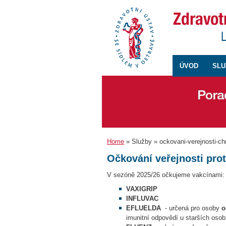
ÚVOD
SLU
Home
» Služby » ockovani-verejnosti-ch
Očkování veřejnosti proti
V sezóně 2025/26 očkujeme vakcínami:
VAXIGRIP
INFLUVAC
EFLUELDA
- určená pro osoby
o
imunitní odpovědí u starších oso