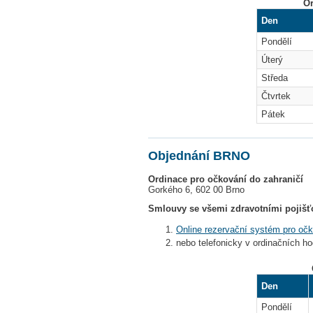
Or
Den
Pondělí
Úterý
Středa
Čtvrtek
Pátek
Objednání BRNO
Ordinace pro očkování do zahraničí
Gorkého 6, 602 00 Brno
Smlouvy se všemi zdravotními pojišťov
Online rezervační systém pro oč
nebo telefonicky v ordinačních hod
Den
Pondělí