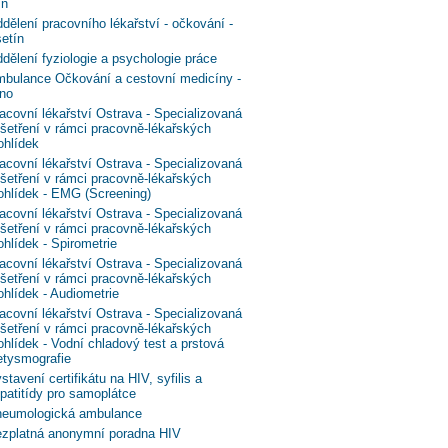
ín
dělení pracovního lékařství - očkování -
etín
dělení fyziologie a psychologie práce
bulance Očkování a cestovní medicíny -
no
acovní lékařství Ostrava - Specializovaná
šetření v rámci pracovně-lékařských
ohlídek
acovní lékařství Ostrava - Specializovaná
šetření v rámci pracovně-lékařských
ohlídek - EMG (Screening)
acovní lékařství Ostrava - Specializovaná
šetření v rámci pracovně-lékařských
ohlídek - Spirometrie
acovní lékařství Ostrava - Specializovaná
šetření v rámci pracovně-lékařských
ohlídek - Audiometrie
acovní lékařství Ostrava - Specializovaná
šetření v rámci pracovně-lékařských
ohlídek - Vodní chladový test a prstová
etysmografie
stavení certifikátu na HIV, syfilis a
patitídy pro samoplátce
eumologická ambulance
zplatná anonymní poradna HIV