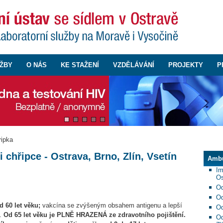
ŽBY
O NÁS
KE STAŽENÍ
VZDĚLÁVÁNÍ
PROJEKTY
P
ripka
 chřipce - Ostrava, Brno, Zlín, Vsetín
Ambu
Im
Os
Od
Od
d 60 let věku;
vakcína se zvýšeným obsahem antigenu a lepší
Od
b.
Od 65 let věku je PLNĚ HRAZENÁ ze zdravotního pojištění.
Od