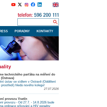
RESS
PORADNY
KONTAKTY
ality
me technického parťáka na měření do
 (Ostrava)
tní ústav se sídlem v Ostravě (Oddělení
ů prostředí) hledá nového kolegu!
27.07.2026
ní provozu Vsetín
í provozu - Od 27.7. - 14.8.2026 bude
na ordinace očkování a HIV poradny