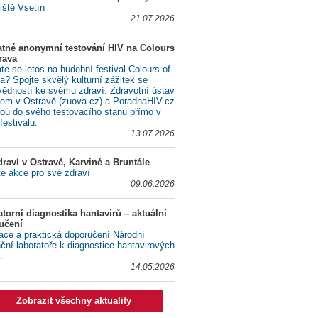
iště Vsetín
21.07.2026
atné anonymní testování HIV na Colours
rava
te se letos na hudební festival Colours of
a? Spojte skvělý kulturní zážitek se
ědností ke svému zdraví. Zdravotní ústav
lem v Ostravě (zuova.cz) a PoradnaHIV.cz
ou do svého testovacího stanu přímo v
festivalu.
13.07.2026
raví v Ostravě, Karviné a Bruntále
te akce pro své zdraví
09.06.2026
torní diagnostika hantavirů – aktuální
učení
ace a praktická doporučení Národní
nční laboratoře k diagnostice hantavirových
.
14.05.2026
Zobrazit všechny aktuality