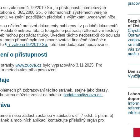
pracov
du se zákonem č. 99/2019 Sb., o přístupnosti internetových
 zákona č. 365/2000 Sb., o informačních systémech veřejné
onů, ve znění pozdějších předpisů s výjimkami uvedenými níže.
Bezpl
of Ost
jsou některé archivní dokumenty nabízeny i v podobě dokumentů
Chystá
Podobně některá fota či fotogalerie postrádají alternativní textový
Ostrav
eb mohou postrádat titulky. Uvedení těchto nedostatků do souladu
zodpov
 v tomto případě bylo pro provozovatele finančně náročné a
se síd
dle
§ 7 zákona 99/2019 Sb.
toto není dodatečně upravováno.
vás zv
areálu 
ení o přístupnosti
é stránky
www.zuova.cz
bylo vypracováno 3.11.2025. Pro
ita metoda vlastního posouzení.
Den zd
Využij
daje
blémech při zobrazovaní těchto stránek, stejně jako dotazy,
Labora
ahu webu můžete zaslat na adresu:
podatelna@zuova.cz.
dopor
Inform
ráva
refere
infekcí
mení nebo žádost zaslanou v souladu s čl. 7 odst. 1 písm. b)
ránek a mobilních aplikací kontaktujte příslušný orgán pro