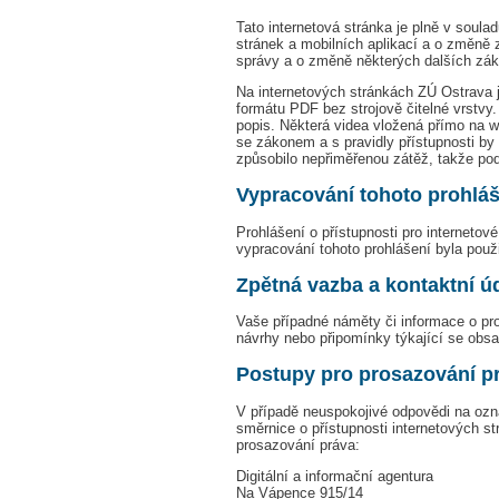
Tato internetová stránka je plně v soula
stránek a mobilních aplikací a o změně
správy a o změně některých dalších zák
Na internetových stránkách ZÚ Ostrava 
formátu PDF bez strojově čitelné vrstvy. 
popis. Některá videa vložená přímo na w
se zákonem a s pravidly přístupnosti by
způsobilo nepřiměřenou zátěž, takže po
Vypracování tohoto prohláš
Prohlášení o přístupnosti pro internetov
vypracování tohoto prohlášení byla použ
Zpětná vazba a kontaktní ú
Vaše případné náměty či informace o pro
návrhy nebo připomínky týkající se obs
Postupy pro prosazování p
V případě neuspokojivé odpovědi na ozná
směrnice o přístupnosti internetových st
prosazování práva:
Digitální a informační agentura
Na Vápence 915/14