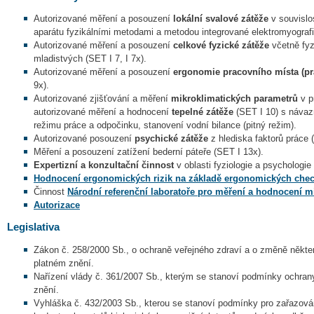
Autorizované měření a posouzení
lokální svalové zátěže
v souvislo
aparátu fyzikálními metodami a metodou integrované elektromyografie
Autorizované měření a posouzení
celkové fyzické zátěže
včetně fyz
mladistvých (SET I 7, I 7x).
Autorizované měření a posouzení
ergonomie pracovního místa (pr
9x).
Autorizované zjišťování a měření
mikroklimatických parametrů
v p
autorizované měření a hodnocení
tepelné zátěže
(SET I 10) s návaz
režimu práce a odpočinku, stanovení vodní bilance (pitný režim).
Autorizované posouzení
psychické zátěže
z hlediska faktorů práce 
Měření a posouzení zatížení bederní páteře (SET I 13x).
Expertizní a konzultační činnost
v oblasti fyziologie a psychologie
Hodnocení ergonomických rizik na základě ergonomických chec
Činnost
Národní referenční laboratoře pro měření a hodnocení 
Autorizace
Legislativa
Zákon č. 258/2000 Sb., o ochraně veřejného zdraví a o změně někte
platném znění.
Nařízení vlády č. 361/2007 Sb., kterým se stanoví podmínky ochrany 
znění.
Vyhláška č. 432/2003 Sb., kterou se stanoví podmínky pro zařazování 