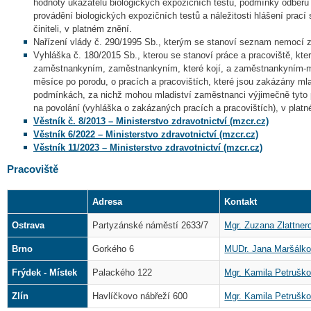
hodnoty ukazatelů biologických expozičních testů, podmínky odběru 
provádění biologických expozičních testů a náležitosti hlášení prací
činiteli, v platném znění.
Nařízení vlády č. 290/1995 Sb., kterým se stanoví seznam nemocí z
Vyhláška č. 180/2015 Sb., kterou se stanoví práce a pracoviště, kt
zaměstnankyním, zaměstnankyním, které kojí, a zaměstnankyním-
měsíce po porodu, o pracích a pracovištích, které jsou zakázány 
podmínkách, za nichž mohou mladiství zaměstnanci výjimečně tyto 
na povolání (vyhláška o zakázaných pracích a pracovištích), v plat
Věstník č. 8/2013 – Ministerstvo zdravotnictví (mzcr.cz)
Věstník 6/2022 – Ministerstvo zdravotnictví (mzcr.cz)
Věstník 11/2023 – Ministerstvo zdravotnictví (mzcr.cz)
Pracoviště
Adresa
Kontakt
Ostrava
Partyzánské náměstí 2633/7
Mgr. Zuzana Zlattner
Brno
Gorkého 6
MUDr. Jana Maršálk
Frýdek - Místek
Palackého 122
Mgr. Kamila Petrušk
Zlín
Havlíčkovo nábřeží 600
Mgr. Kamila Petrušk