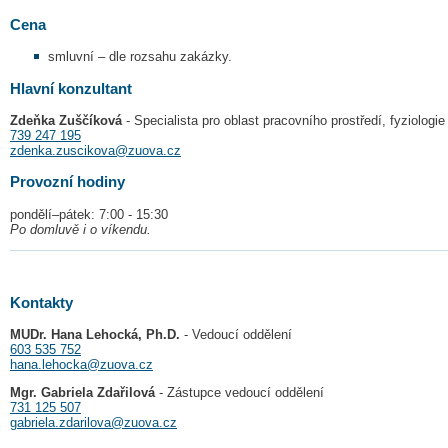
Cena
smluvní – dle rozsahu zakázky.
Hlavní konzultant
Zdeňka Zuščíková
- Specialista pro oblast pracovního prostředí, fyziologi
739 247 195
zdenka.zuscikova@zuova.cz
Provozní hodiny
pondělí–pátek: 7:00 - 15:30
Po domluvě i o víkendu.
Kontakty
MUDr. Hana Lehocká, Ph.D.
- Vedoucí oddělení
603 535 752
hana.lehocka@zuova.cz
Mgr. Gabriela Zdařilová
- Zástupce vedoucí oddělení
731 125 507
gabriela.zdarilova@zuova.cz