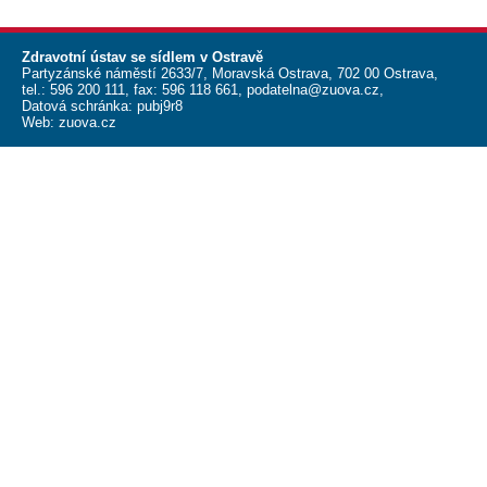
Zdravotní ústav se sídlem v Ostravě
Partyzánské náměstí 2633/7, Moravská Ostrava, 702 00 Ostrava,
tel.:
596 200 111
, fax:
596 118 661
,
podatelna@zuova.cz
,
Datová schránka: pubj9r8
Web:
zuova.cz