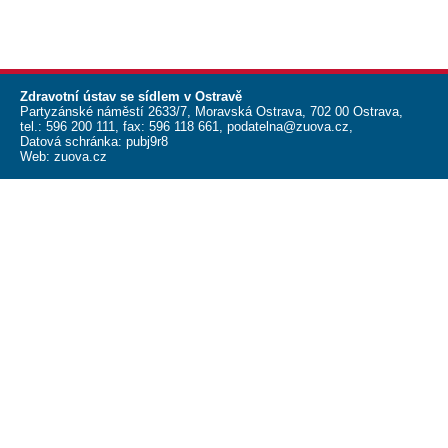
Zdravotní ústav se sídlem v Ostravě
Partyzánské náměstí 2633/7, Moravská Ostrava, 702 00 Ostrava,
tel.:
596 200 111
, fax:
596 118 661
,
podatelna@zuova.cz
,
Datová schránka: pubj9r8
Web:
zuova.cz