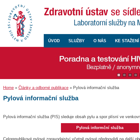
ÚVOD
SLUŽBY
O NÁS
KE STAŽENÍ
Home
»
Články a odborné publikace
» Pylová informační služba
Pylová informační služba
Pylová informační služba (PIS) sleduje obsah pylu a spor plísní ve venkov
Pylová informční služba
Celorepublikové pylové zpravodajství včetně pylové předpovědi na další ob