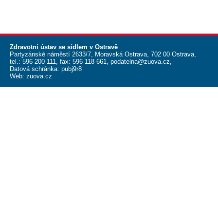
Zdravotní ústav se sídlem v Ostravě
Partyzánské náměstí 2633/7, Moravská Ostrava, 702 00 Ostrava,
tel.:
596 200 111
, fax:
596 118 661
,
podatelna@zuova.cz
,
Datová schránka: pubj9r8
Web:
zuova.cz