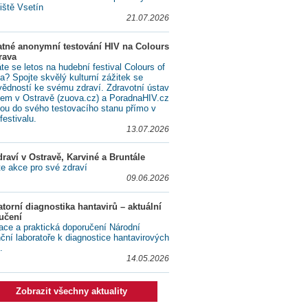
iště Vsetín
21.07.2026
atné anonymní testování HIV na Colours
rava
te se letos na hudební festival Colours of
a? Spojte skvělý kulturní zážitek se
ědností ke svému zdraví. Zdravotní ústav
lem v Ostravě (zuova.cz) a PoradnaHIV.cz
ou do svého testovacího stanu přímo v
festivalu.
13.07.2026
raví v Ostravě, Karviné a Bruntále
te akce pro své zdraví
09.06.2026
torní diagnostika hantavirů – aktuální
učení
ace a praktická doporučení Národní
nční laboratoře k diagnostice hantavirových
.
14.05.2026
Zobrazit všechny aktuality