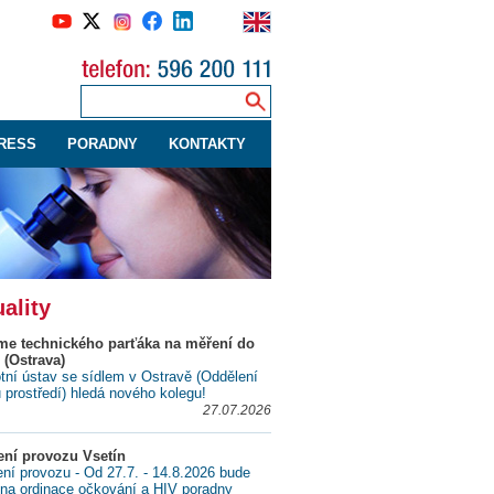
RESS
PORADNY
KONTAKTY
ality
me technického parťáka na měření do
 (Ostrava)
tní ústav se sídlem v Ostravě (Oddělení
ů prostředí) hledá nového kolegu!
27.07.2026
ní provozu Vsetín
í provozu - Od 27.7. - 14.8.2026 bude
na ordinace očkování a HIV poradny