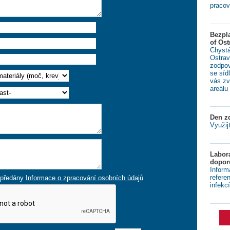
pracov
Bezpl
of Ost
Chystá
Ostrav
zodpov
se síd
vás zv
areálu 
Den zd
Využij
Labora
dopor
Inform
refere
a předány
Informace o zpracování osobních údajů
infekcí