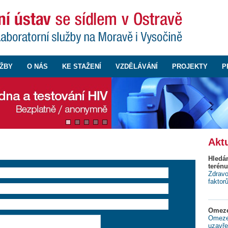
ŽBY
O NÁS
KE STAŽENÍ
VZDĚLÁVÁNÍ
PROJEKTY
P
Aktu
Hledá
terénu
Zdravo
faktor
Omeze
Omezen
uzavře