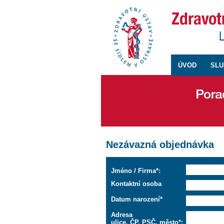
ÚVOD
SLU
Nezávazná objednávka
Jméno / Firma*:
Kontaktní osoba
Datum narození*
Adresa
ulice, ČP, PSČ, město*: