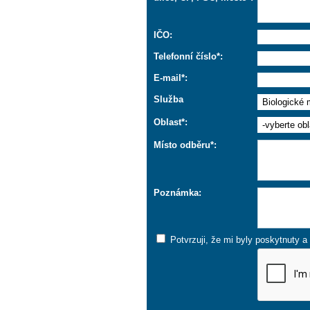
IČO:
Telefonní číslo*:
E-mail*:
Služba
Oblast*:
Místo odběru*:
Poznámka:
Potvrzuji, že mi byly poskytnuty 